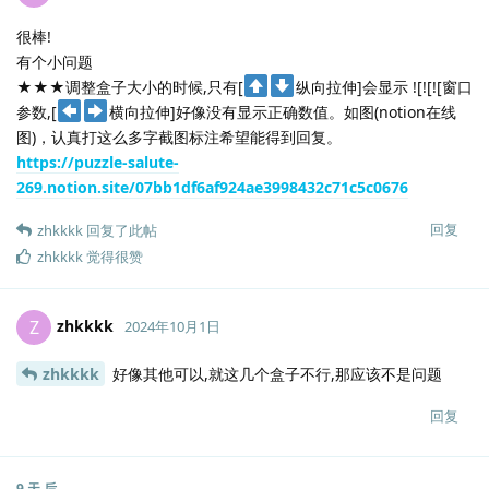
很棒!
有个小问题
★★★调整盒子大小的时候,只有[
纵向拉伸]会显示 ![![![窗口
参数,[
横向拉伸]好像没有显示正确数值。如图(notion在线
图)，认真打这么多字截图标注希望能得到回复。
https://puzzle-salute-
269.notion.site/07bb1df6af924ae3998432c71c5c0676
回复
zhkkkk
回复了此帖
zhkkkk
觉得很赞
zhkkkk
Z
2024年10月1日
zhkkkk
好像其他可以,就这几个盒子不行,那应该不是问题
回复
9 天
后