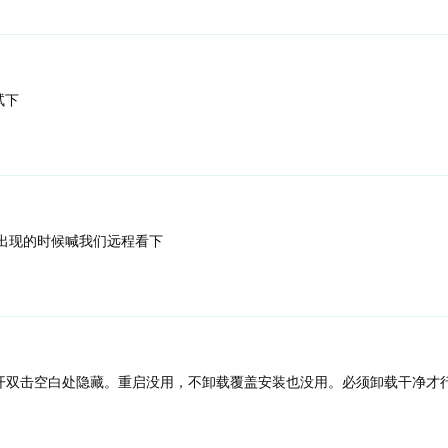
试下
出现的时候喊我们远程看下
开双击空白处隐藏。重启没用，不卸载覆盖安装也没用。必须卸载干净才