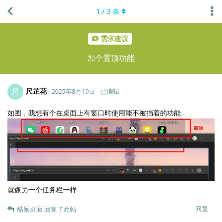
1
/
3
条
需求建议
加个置顶功能
尺芷花
尺
2025年8月19日
已编辑
如图，我想有个在桌面上有窗口时使用能不被挡着的功能
就像另一个任务栏一样
回复
酷呆桌面
回复了此帖