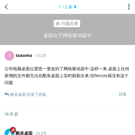
1
/
2
条
问题反馈
桌面位于网络驱动器中
toxomo
T
13 2月
公司电脑桌面位置统一更改到了网络驱动器中.这样一来.桌面上任何
新增的文件都无法在酷呆桌面上实时刷新出来.但fences就没有这个
问题
回复
酷呆桌面
回复了此帖
10 天
后
酷呆桌面
23 2月