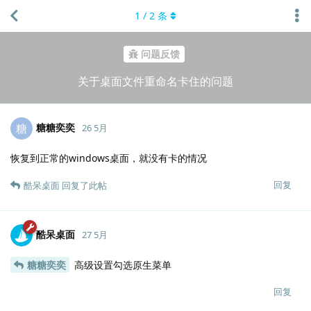
1
/
2
条
问题反馈
关于桌面文件重命名卡住的问题
糖糖奕奕
糖
26 5月
恢复到正常的windows桌面，就没有卡的情况
回复
酷呆桌面
回复了此帖
酷呆桌面
27 5月
糖糖奕奕
高级设置勾选原生菜单
回复