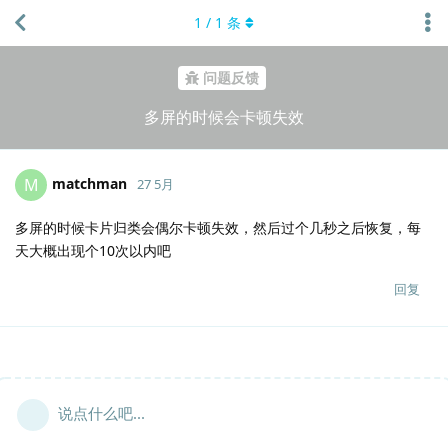
1
/
1
条
问题反馈
多屏的时候会卡顿失效
matchman
M
27 5月
多屏的时候卡片归类会偶尔卡顿失效，然后过个几秒之后恢复，每
天大概出现个10次以内吧
回复
说点什么吧...