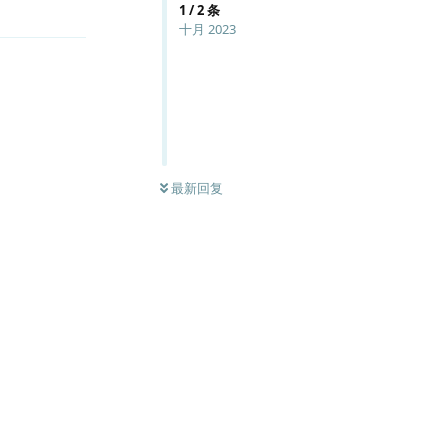
1
/
2
条
十月 2023
0
条未读
最新回复