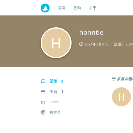
官网
赞助
关于
honntie
H
2024年3月21日
注册于
20
于
多显示器时
回复
2
主题
1
H
Likes
被提及