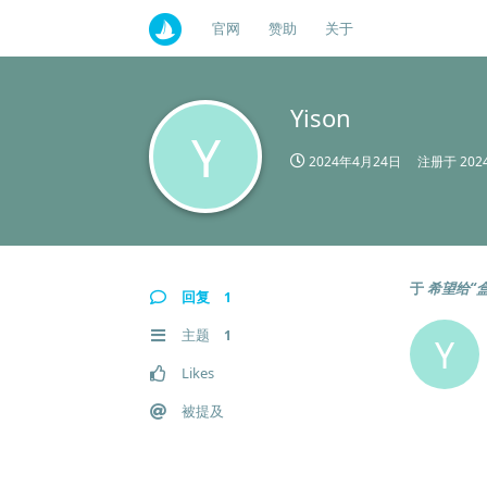
官网
赞助
关于
Yison
Y
2024年4月24日
注册于
20
于
希望给“
回复
1
主题
1
Y
Likes
被提及