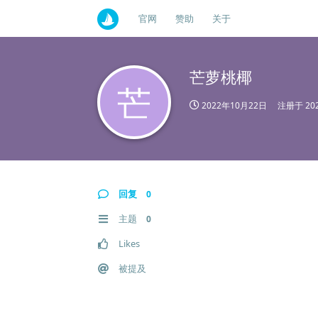
官网
赞助
关于
芒萝桃椰
芒
2022年10月22日
注册于
20
回复
0
主题
0
Likes
被提及