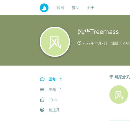
官网
赞助
关于
风华Treemass
风
2022年11月7日
注册于
20
于
精灵盒子
回复
1
主题
1
风
Likes
被提及