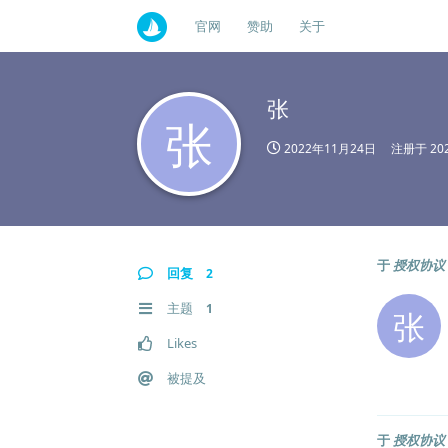
官网
赞助
关于
张
张
2022年11月24日
注册于
20
于
授权协议
回复
2
主题
1
张
Likes
被提及
于
授权协议