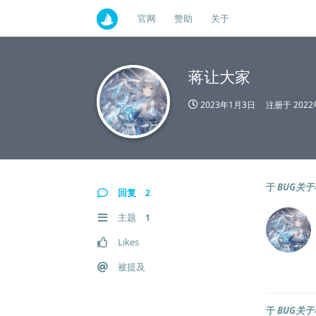
官网
赞助
关于
蒋让大家
2023年1月3日
注册于
202
于
BUG关于
回复
2
主题
1
Likes
被提及
于
BUG关于