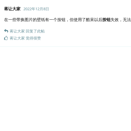
蒋让大家
2022年12月8日
在一些带换图片的壁纸有一个按钮，但使用了酷呆以后
按钮
失效，无法
蒋让大家
回复了此帖
蒋让大家
觉得很赞