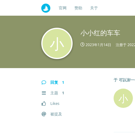
官网
赞助
关于
小小红的车车
小
2023年1月14日
注册于
20
于
可以加一
回复
1
主题
1
小
Likes
被提及