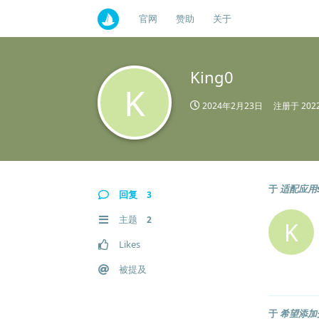
官网
赞助
关于
King0
K
2024年2月23日
注册于
20
于
适配应用s
回复
3
主题
2
K
Likes
被提及
于
希望添加