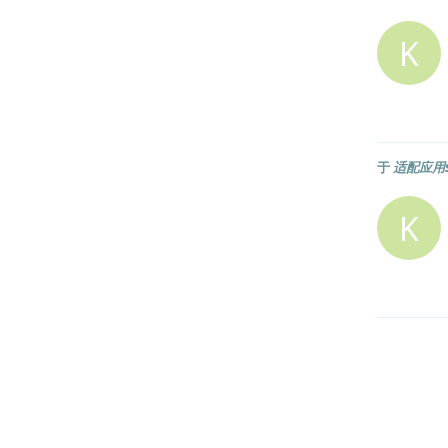
K
于
适配应用s
K