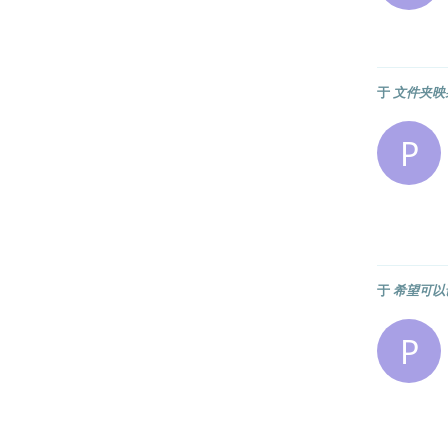
于
文件夹映
P
于
希望可以
P