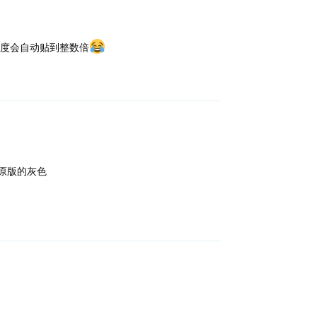
度会自动贴到整数倍
回复
1原版的灰色
回复