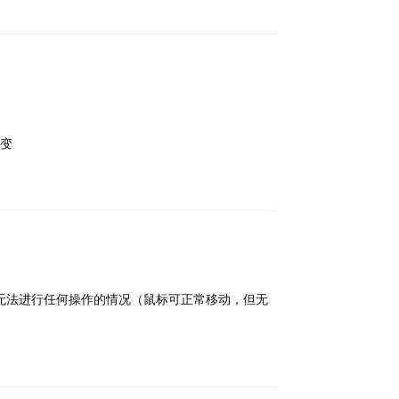
回复
变
回复
出现桌面无法进行任何操作的情况（鼠标可正常移动，但无
回复