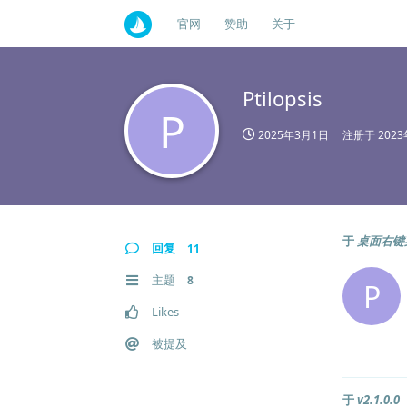
官网
赞助
关于
Ptilopsis
P
2025年3月1日
注册于
202
于
桌面右键
回复
11
主题
8
P
Likes
被提及
于
v2.1.0.0