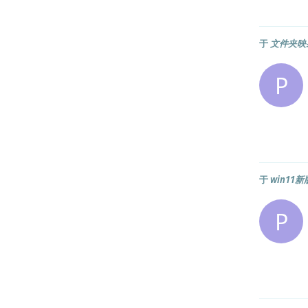
于
文件夹映
P
于
win1
P