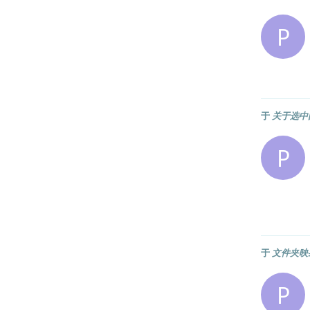
P
于
关于选中
P
于
文件夹映
P