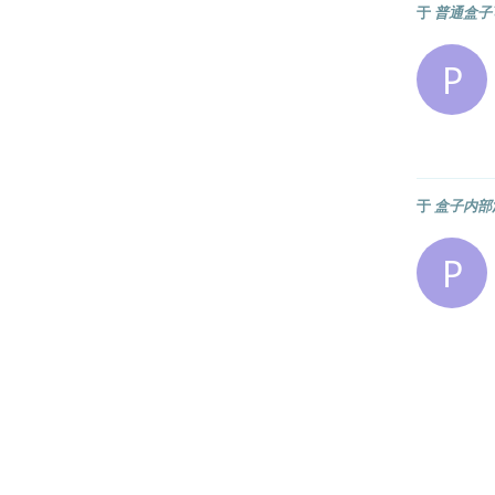
于
普通盒子
P
于
盒子内部
P