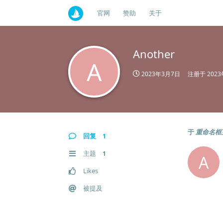
官网
赞助
关于
Another
A
2023年3月7日
注册于
202
于
重命名框
回复
1
主题
1
A
Likes
被提及