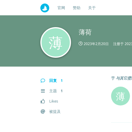
官网
赞助
关于
薄荷
薄
2023年2月20日
注册于
20
于
与其它壁
回复
1
主题
1
薄
Likes
被提及