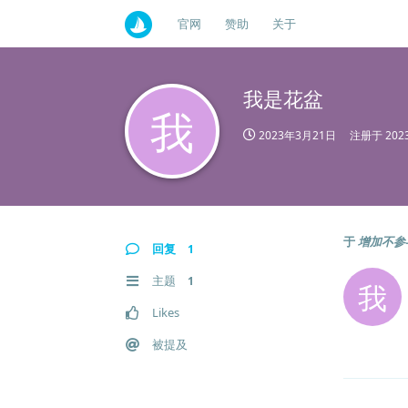
官网
赞助
关于
我是花盆
我
2023年3月21日
注册于
20
于
增加不参
回复
1
主题
1
我
Likes
被提及