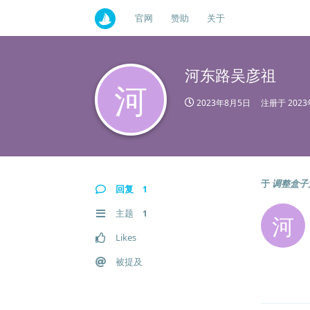
官网
赞助
关于
河东路吴彦祖
河
2023年8月5日
注册于
202
于
调整盒子
回复
1
主题
1
河
Likes
被提及