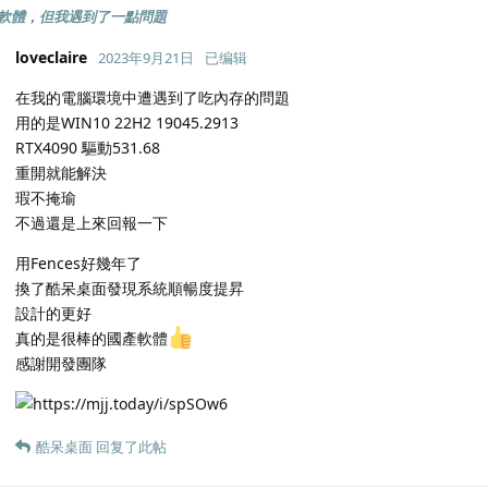
軟體，但我遇到了一點問題
loveclaire
2023年9月21日
已编辑
在我的電腦環境中遭遇到了吃內存的問題
用的是WIN10 22H2 19045.2913
RTX4090 驅動531.68
重開就能解決
瑕不掩瑜
不過還是上來回報一下
用Fences好幾年了
換了酷呆桌面發現系統順暢度提昇
設計的更好
真的是很棒的國產軟體
感謝開發團隊
酷呆桌面
回复了此帖