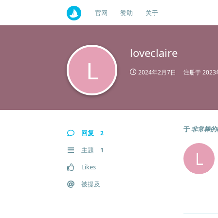
官网
赞助
关于
loveclaire
L
2024年2月7日
注册于
202
于
非常棒的
回复
2
主题
1
L
Likes
被提及