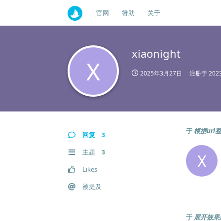
官网
赞助
关于
xiaonight
X
2025年3月27日
注册于
20
于
根据url
回复
3
主题
3
X
Likes
被提及
于
展开效果