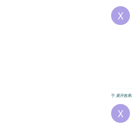
X
于
展开效果
X